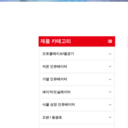
제품 카테고리
오토클레이브/멸균기
저온 인큐베이터
가열 인큐베이터
셰이커/오실레이터
식물 성장 인큐베이터
오븐 / 용광로