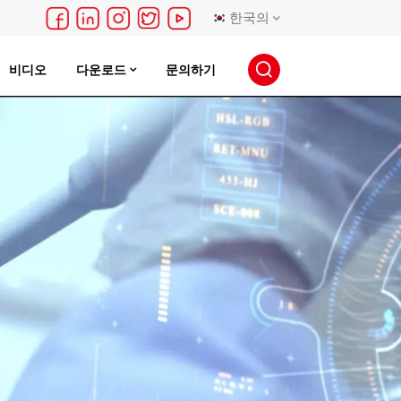
한국의
비디오
다운로드
문의하기
English
français
Deutsch
русский
español
português
日本語
한국의