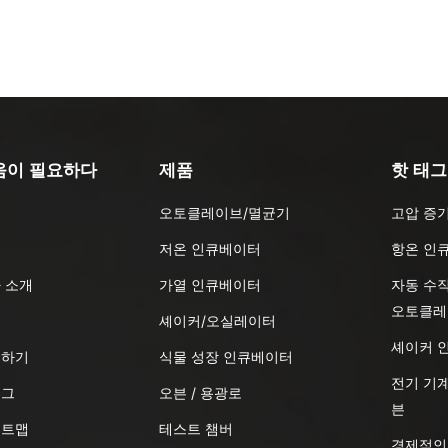
움이 필요하다
제품
핫 태그
오토클레이브/멸균기
고압 증
품
저온 인큐베이터
항온 인
 소개
가열 인큐베이터
자동 수
오토클레
식
셰이커/오실레이터
셰이커 
의하기
식물 성장 인큐베이터
전기 기계
로그
오븐 / 용광로
븐
이트맵
테스트 챔버
경제적인