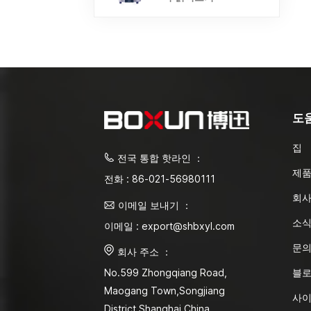
도
집
전국 통합 핫라인 ：
제
전화 : 86-021-56980111
회사
이메일 보내기 ：
소
이메일 : export@shbxyl.com
문
회사 주소 ：
블
No.599 Zhongqiang Road,
Maogang Town,Songjiang
사
District Shanghai,China