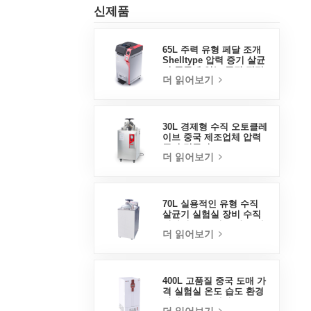
신제품
65L 주력 유형 페달 조개
Shelltype 압력 증기 살균
기 중국에 있는 공장 직접
더 읽어보기
판매 공장
30L 경제형 수직 오토클레
이브 중국 제조업체 압력
증기 멸균기
더 읽어보기
70L 실용적인 유형 수직
살균기 실험실 장비 수직
디자인 고온 및 고압 증기
더 읽어보기
살균기
400L 고품질 중국 도매 가
격 실험실 온도 습도 환경
안정 테스트 챔버