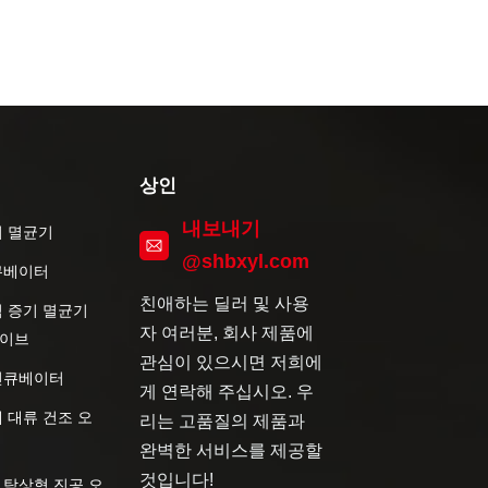
상인
내보내기
기 멸균기
@shbxyl.com
큐베이터
친애하는 딜러 및 사용
직 증기 멸균기
자 여러분, 회사 제품에
이브
관심이 있으시면 저희에
인큐베이터
게 연락해 주십시오. 우
 대류 건조 오
리는 고품질의 제품과
완벽한 서비스를 제공할
것입니다!
 탁상형 진공 오