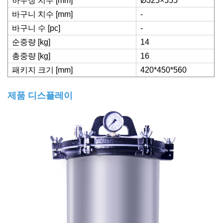
하우징 치수 [mm]
Ø325×555
바구니 치수 [mm]
-
바구니 수 [pc]
-
순중량 [kg]
14
총중량 [kg]
16
패키지 크기 [mm]
420*450*560
제품 디스플레이