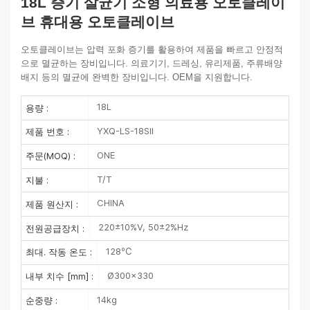
18L 증기 살균기 소형 의료용 오토클레이
브 휴대용 오토클레이브
오토클레이브는 압력 포화 증기를 활용하여 제품을 빠르고 안정적
으로 멸균하는 장비입니다. 의료기기, 드레싱, 유리제품, 주류배양
배지 등의 멸균에 완벽한 장비입니다. OEM을 지원합니다.
18L
용량 :
YXQ-LS-18SII
제품 번호 :
ONE
주문(MOQ) :
T/T
지불 :
CHINA
제품 원산지 :
220±10%V, 50±2%Hz
전원공급장치 :
128℃
최대. 작동 온도 :
Ø300×330
내부 치수 [mm] :
14kg
순중량 :