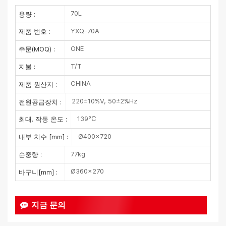
70L
용량 :
YXQ-70A
제품 번호 :
ONE
주문(MOQ) :
T/T
지불 :
CHINA
제품 원산지 :
220±10%V, 50±2%Hz
전원공급장치 :
139℃
최대. 작동 온도 :
Ø400×720
내부 치수 [mm] :
77kg
순중량 :
Ø360×270
바구니[mm] :
지금 문의