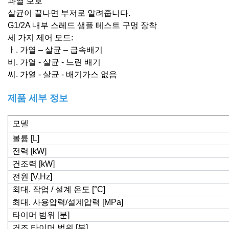
과열 보호
살균이 끝나면 부저로 알려줍니다.
G1/2A 내부 스레드 샘플 테스트 구멍 장착
세 가지 제어 모드:
ㅏ. 가열 – 살균 – 급속배기
비. 가열 - 살균 - 느린 배기
씨. 가열 - 살균 - 배기가스 없음
제품 세부 정보
모델
볼륨 [L]
전력 [kW]
건조력 [kW]
전원 [V,Hz]
최대. 작업 / 설계 온도 [°C]
최대. 사용압력/설계압력 [MPa]
타이머 범위 [분]
건조 타이머 범위 [분]