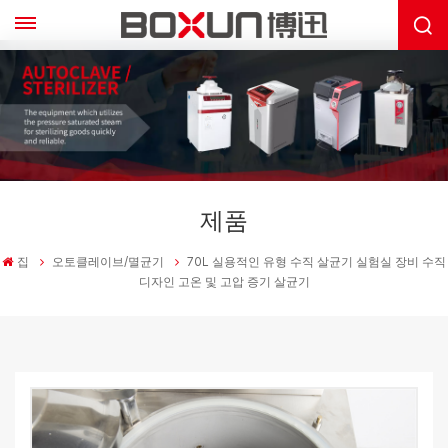
제품
집
오토클레이브/멸균기
70L 실용적인 유형 수직 살균기 실험실 장비 수직
디자인 고온 및 고압 증기 살균기