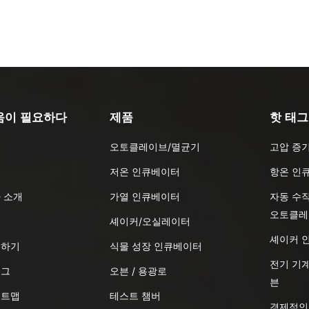
움이 필요하다
제품
핫 태그
오토클레이브/멸균기
고압 증
품
저온 인큐베이터
항온 인
 소개
가열 인큐베이터
자동 수
오토클레
식
셰이커/오실레이터
셰이커 
의하기
식물 성장 인큐베이터
전기 기계
로그
오븐 / 용광로
븐
이트맵
테스트 챔버
경제적인