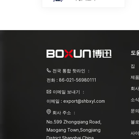
도
집
전국 통합 핫라인 ：
제
전화 : 86-021-56980111
회사
이메일 보내기 ：
소
이메일 : export@shbxyl.com
문
회사 주소 ：
블
No.599 Zhongqiang Road,
Maogang Town,Songjiang
사
District Shanghai,China