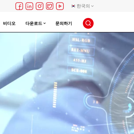
한국의
비디오
다운로드
문의하기
English
français
Deutsch
русский
español
português
日本語
한국의