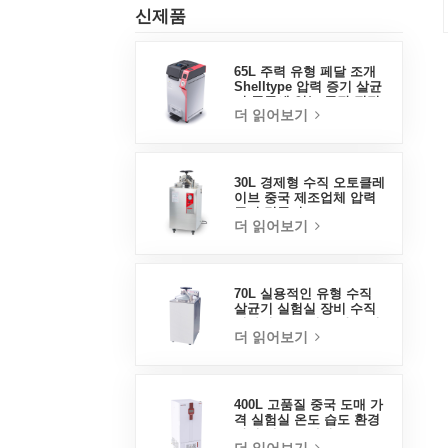
신제품
65L 주력 유형 페달 조개
Shelltype 압력 증기 살균
기 중국에 있는 공장 직접
더 읽어보기
판매 공장
30L 경제형 수직 오토클레
이브 중국 제조업체 압력
증기 멸균기
더 읽어보기
70L 실용적인 유형 수직
살균기 실험실 장비 수직
디자인 고온 및 고압 증기
더 읽어보기
살균기
400L 고품질 중국 도매 가
격 실험실 온도 습도 환경
안정 테스트 챔버