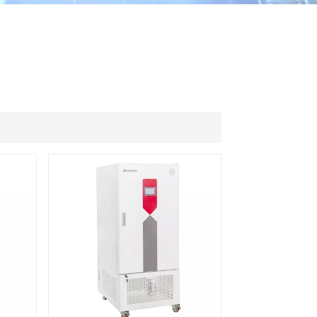
ไทย
中文