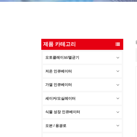
제품 카테고리
오토클레이브/멸균기
저온 인큐베이터
가열 인큐베이터
셰이커/오실레이터
식물 성장 인큐베이터
오븐 / 용광로