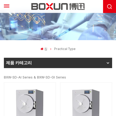
집
Practical Type
제품 카테고리
BXW-SD-AI Series & BXW-SD-GI Series