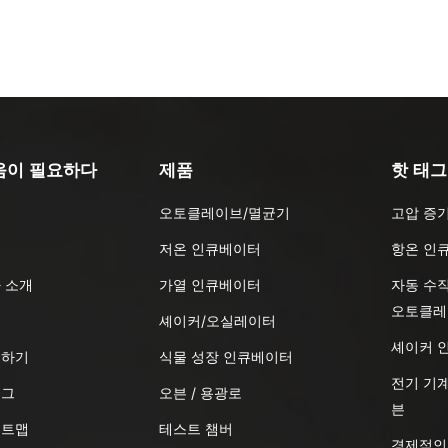
움이 필요하다
제품
핫 태그
오토클레이브/멸균기
고압 증
품
저온 인큐베이터
항온 인
 소개
가열 인큐베이터
자동 수
오토클레
식
셰이커/오실레이터
셰이커 
의하기
식물 성장 인큐베이터
전기 기계
로그
오븐 / 용광로
븐
이트맵
테스트 챔버
경제적인