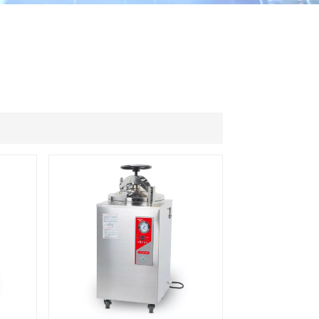
ไทย
中文