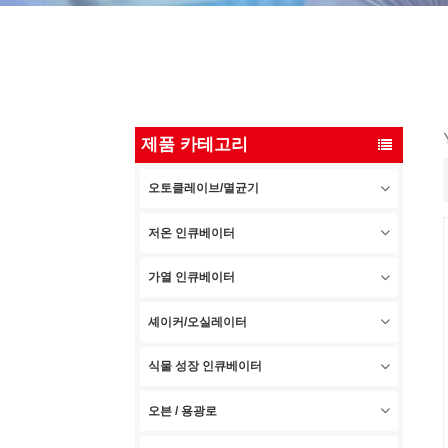
제품 카테고리
오토클레이브/멸균기
저온 인큐베이터
가열 인큐베이터
셰이커/오실레이터
식물 성장 인큐베이터
오븐 / 용광로