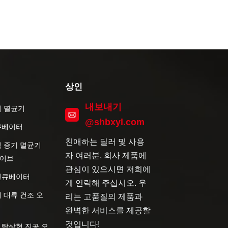
상인
내보내기
기 멸균기
@shbxyl.com
큐베이터
친애하는 딜러 및 사용
직 증기 멸균기
자 여러분, 회사 제품에
이브
관심이 있으시면 저희에
인큐베이터
게 연락해 주십시오. 우
 대류 건조 오
리는 고품질의 제품과
완벽한 서비스를 제공할
것입니다!
 탁상형 진공 오