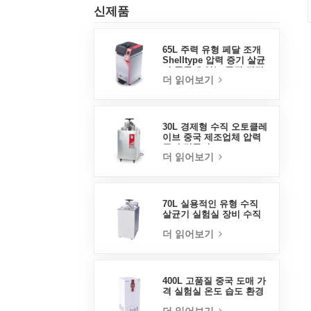
신제품
65L 주력 유형 페달 조개
Shelltype 압력 증기 살균
기 중국에 있는 공장 직접
더 읽어보기
판매 공장
30L 경제형 수직 오토클레
이브 중국 제조업체 압력
증기 멸균기
더 읽어보기
70L 실용적인 유형 수직
살균기 실험실 장비 수직
디자인 고온 및 고압 증기
더 읽어보기
살균기
400L 고품질 중국 도매 가
격 실험실 온도 습도 환경
안정 테스트 챔버