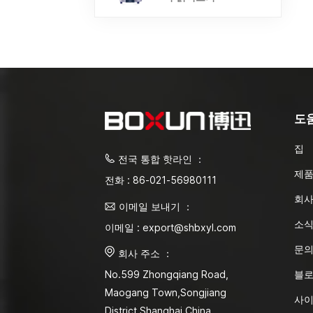
도
집
전국 통합 핫라인 ：
제
전화 : 86-021-56980111
회사
이메일 보내기 ：
소
이메일 : export@shbxyl.com
문
회사 주소 ：
블
No.599 Zhongqiang Road,
Maogang Town,Songjiang
사
District Shanghai,China