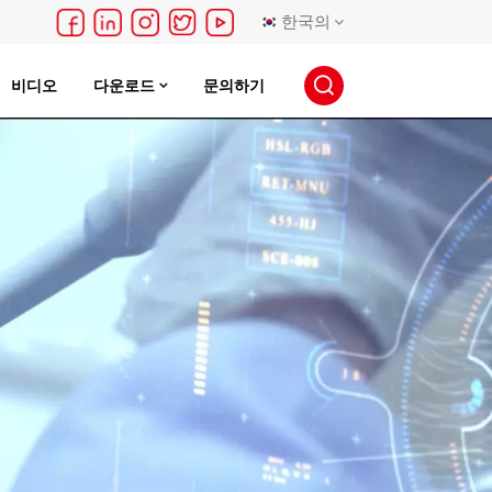
한국의
비디오
다운로드
문의하기
English
français
Deutsch
русский
español
português
日本語
한국의