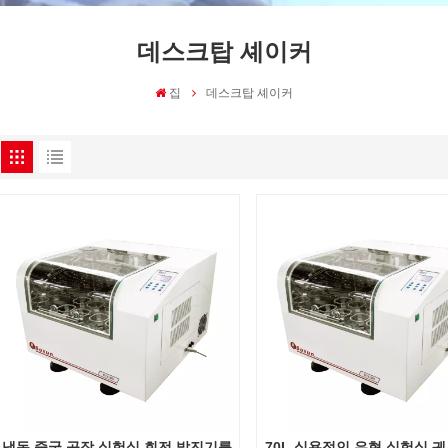
데스크탑 셰이커
집
데스크탑 셰이커
냉동 중국 공장 실험실 회전 발진기를
70L 실용적인 유형 실험실 