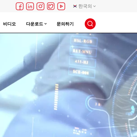
한국의
비디오
다운로드
문의하기
English
français
Deutsch
русский
español
português
日本語
한국의