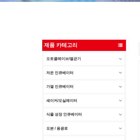
제품 카테고리
오토클레이브/멸균기
저온 인큐베이터
가열 인큐베이터
셰이커/오실레이터
식물 성장 인큐베이터
오븐 / 용광로