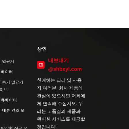
상인
내보내기
기 멸균기
@shbxyl.com
큐베이터
친애하는 딜러 및 사용
직 증기 멸균기
자 여러분, 회사 제품에
이브
관심이 있으시면 저희에
인큐베이터
게 연락해 주십시오. 우
 대류 건조 오
리는 고품질의 제품과
완벽한 서비스를 제공할
것입니다!
 탁상형 진공 오