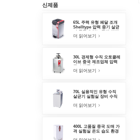
신제품
65L 주력 유형 페달 조개
Shelltype 압력 증기 살균
기 중국에 있는 공장 직접
더 읽어보기
판매 공장
30L 경제형 수직 오토클레
이브 중국 제조업체 압력
증기 멸균기
더 읽어보기
70L 실용적인 유형 수직
살균기 실험실 장비 수직
디자인 고온 및 고압 증기
더 읽어보기
살균기
400L 고품질 중국 도매 가
격 실험실 온도 습도 환경
안정 테스트 챔버