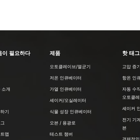
움이 필요하다
제품
핫 태그
오토클레이브/멸균기
고압 증
품
저온 인큐베이터
항온 인
 소개
가열 인큐베이터
자동 수
오토클레
식
셰이커/오실레이터
셰이커 
의하기
식물 성장 인큐베이터
전기 기계
로그
오븐 / 용광로
븐
이트맵
테스트 챔버
경제적인