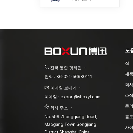
도
집
전국 통합 핫라인 ：
제
전화 : 86-021-56980111
회사
이메일 보내기 ：
소
이메일 : export@shbxyl.com
문
회사 주소 ：
블
No.599 Zhongqiang Road,
Maogang Town,Songjiang
사
District Shanghai,China