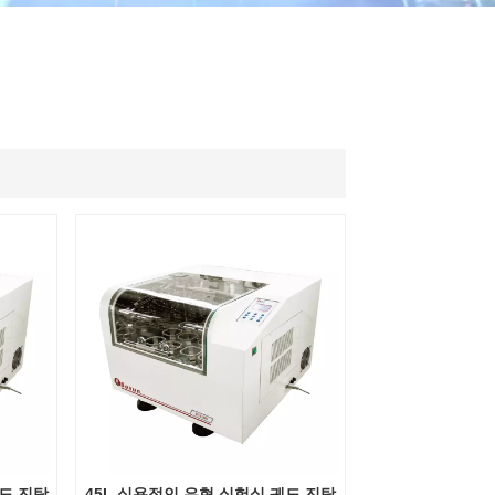
ไทย
中文
궤도 진탕
45L 실용적인 유형 실험실 궤도 진탕