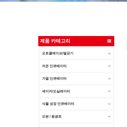
제품 카테고리
오토클레이브/멸균기
저온 인큐베이터
가열 인큐베이터
셰이커/오실레이터
식물 성장 인큐베이터
오븐 / 용광로