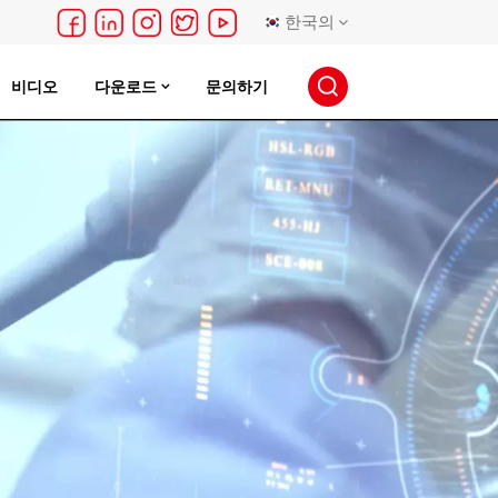
한국의
비디오
다운로드
문의하기
English
français
Deutsch
русский
español
português
日本語
한국의