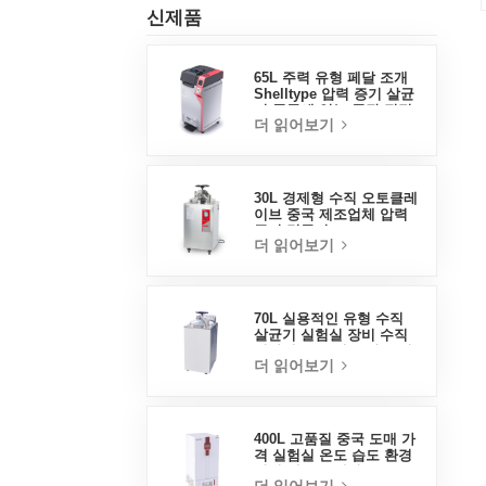
신제품
65L 주력 유형 페달 조개
Shelltype 압력 증기 살균
기 중국에 있는 공장 직접
더 읽어보기
판매 공장
30L 경제형 수직 오토클레
이브 중국 제조업체 압력
증기 멸균기
더 읽어보기
70L 실용적인 유형 수직
살균기 실험실 장비 수직
디자인 고온 및 고압 증기
더 읽어보기
살균기
400L 고품질 중국 도매 가
격 실험실 온도 습도 환경
안정 테스트 챔버