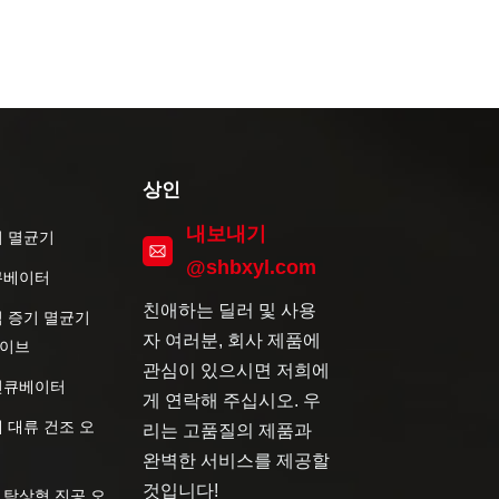
상인
내보내기
기 멸균기
@shbxyl.com
큐베이터
친애하는 딜러 및 사용
직 증기 멸균기
자 여러분, 회사 제품에
이브
관심이 있으시면 저희에
인큐베이터
게 연락해 주십시오. 우
 대류 건조 오
리는 고품질의 제품과
완벽한 서비스를 제공할
것입니다!
 탁상형 진공 오