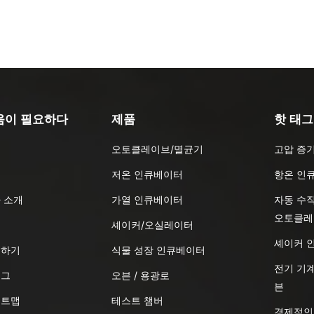
움이 필요하다
제품
핫 태그
오토클레이브/멸균기
고압 증
품
저온 인큐베이터
항온 인
 소개
가열 인큐베이터
자동 수
오토클레
식
셰이커/오실레이터
셰이커 
의하기
식물 성장 인큐베이터
전기 기계
로그
오븐 / 용광로
븐
이트맵
테스트 챔버
경제적인