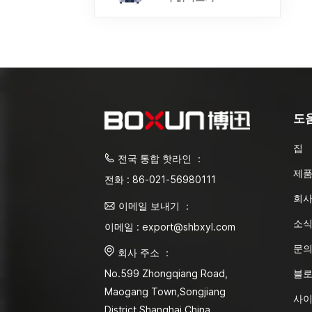
도
집
전국 통합 핫라인 ：
제
전화 : 86-021-56980111
회사
이메일 보내기 ：
소
이메일 : export@shbxyl.com
문
회사 주소 ：
블
No.599 Zhongqiang Road,
Maogang Town,Songjiang
사
District Shanghai,China