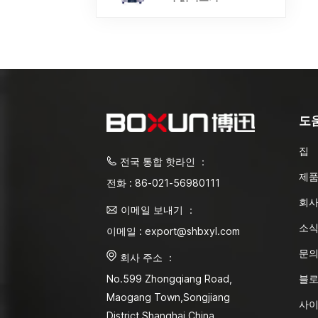
도
집
전국 통합 핫라인 ：
제
전화 : 86-021-56980111
회사
이메일 보내기 ：
소
이메일 : export@shbxyl.com
문
회사 주소 ：
블
No.599 Zhongqiang Road,
Maogang Town,Songjiang
사
District Shanghai,China