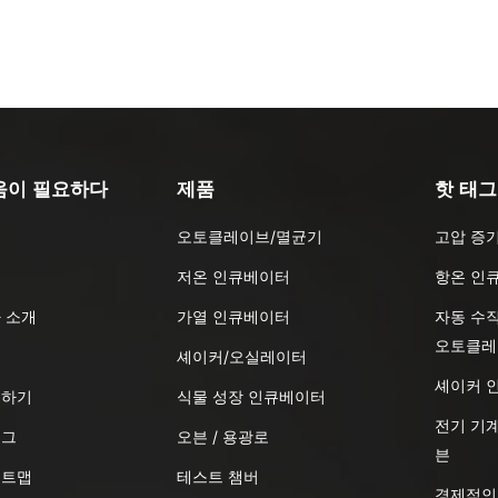
움이 필요하다
제품
핫 태그
오토클레이브/멸균기
고압 증
품
저온 인큐베이터
항온 인
 소개
가열 인큐베이터
자동 수
오토클레
식
셰이커/오실레이터
셰이커 
의하기
식물 성장 인큐베이터
전기 기계
로그
오븐 / 용광로
븐
이트맵
테스트 챔버
경제적인