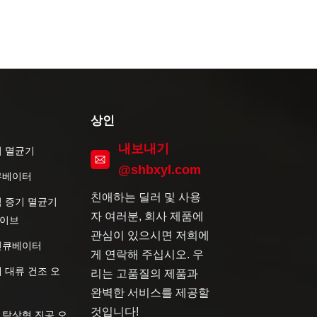
상인
내보내기
기 멸균기
@shbxyl.com
큐베이터
친애하는 딜러 및 사용
직 증기 멸균기
자 여러분, 회사 제품에
이브
관심이 있으시면 저희에
인큐베이터
게 연락해 주십시오. 우
 대류 건조 오
리는 고품질의 제품과
완벽한 서비스를 제공할
것입니다!
 탁상형 진공 오