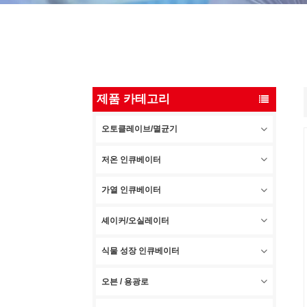
제품 카테고리
오토클레이브/멸균기
저온 인큐베이터
가열 인큐베이터
셰이커/오실레이터
식물 성장 인큐베이터
오븐 / 용광로