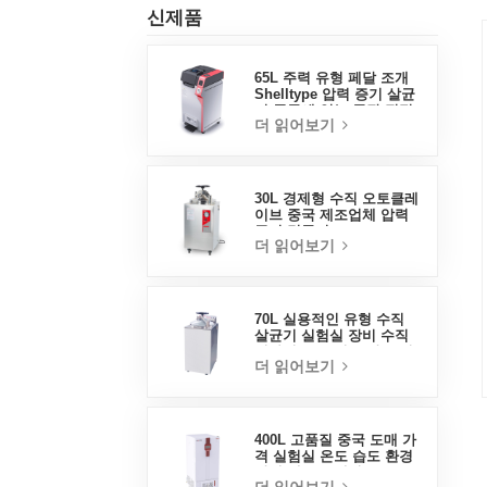
신제품
65L 주력 유형 페달 조개
Shelltype 압력 증기 살균
기 중국에 있는 공장 직접
더 읽어보기
판매 공장
30L 경제형 수직 오토클레
이브 중국 제조업체 압력
증기 멸균기
더 읽어보기
70L 실용적인 유형 수직
살균기 실험실 장비 수직
디자인 고온 및 고압 증기
더 읽어보기
살균기
400L 고품질 중국 도매 가
격 실험실 온도 습도 환경
안정 테스트 챔버