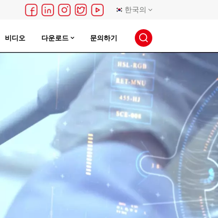
한국의
비디오
다운로드
문의하기
English
français
Deutsch
русский
español
português
日本語
한국의