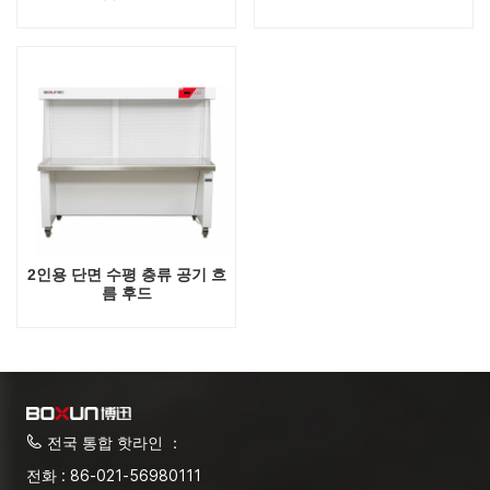
2인용 단면 수평 층류 공기 흐
름 후드
전국 통합 핫라인 ：
전화 : 86-021-56980111