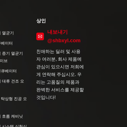
상인
내보내기
기 멸균기
@shbxyl.com
큐베이터
친애하는 딜러 및 사용
직 증기 멸균기
자 여러분, 회사 제품에
이브
관심이 있으시면 저희에
인큐베이터
게 연락해 주십시오. 우
 대류 건조 오
리는 고품질의 제품과
완벽한 서비스를 제공할
것입니다!
 탁상형 진공 오
기 흐름 캐비닛
절 시스템 실험실