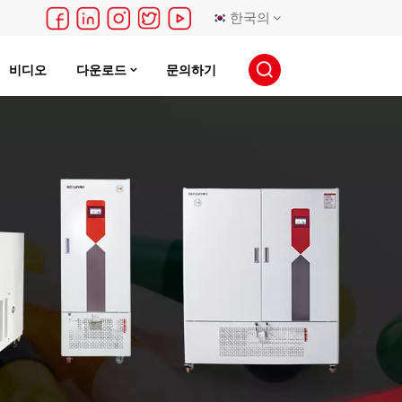
한국의
비디오
다운로드
문의하기
English
français
Deutsch
русский
español
português
日本語
한국의