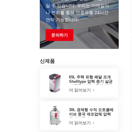
실 수 있습니다. 우리는 이메일이
나 전화를 통해 연중무휴 24시간
연락 가능합니다.
문의하기
신제품
65L 주력 유형 페달 조개
Shelltype 압력 증기 살균
기 중국에 있는 공장 직접
더 읽어보기
판매 공장
30L 경제형 수직 오토클레
이브 중국 제조업체 압력
증기 멸균기
더 읽어보기