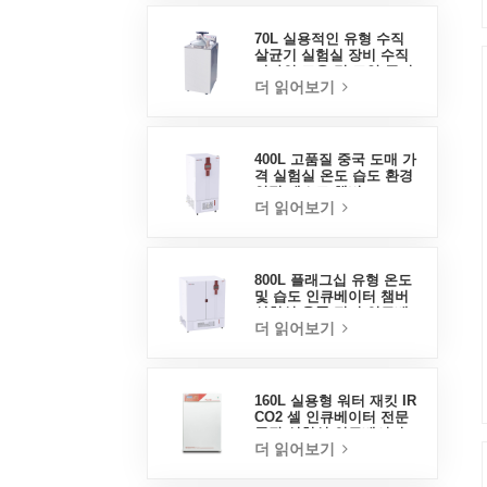
70L 실용적인 유형 수직
살균기 실험실 장비 수직
디자인 고온 및 고압 증기
더 읽어보기
살균기
400L 고품질 중국 도매 가
격 실험실 온도 습도 환경
안정 테스트 챔버
더 읽어보기
800L 플래그십 유형 온도
및 습도 인큐베이터 챔버
실험실 용품 전기 인큐베
더 읽어보기
이터
160L 실용형 워터 재킷 IR
CO2 셀 인큐베이터 전문
공장 실험실 인큐베이터
더 읽어보기