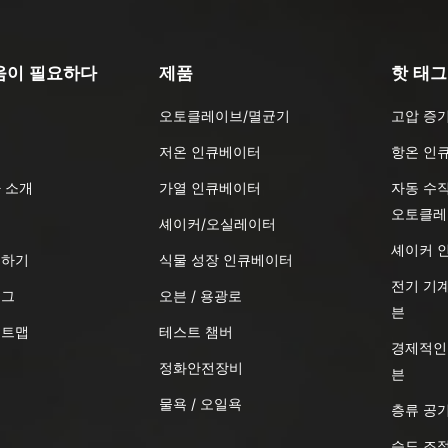
움이 필요하다
제품
핫 태그
오토클레이브/멸균기
고압 증
품
저온 인큐베이터
항온 인
 소개
가열 인큐베이터
자동 수
오토클레
식
셰이커/오실레이터
셰이커 
의하기
식물 성장 인큐베이터
전기 기계
로그
오븐 / 용광로
븐
이트맵
테스트 챔버
경제적인
정화안전장비
븐
물욕 / 오일욕
층류 공
습도 조