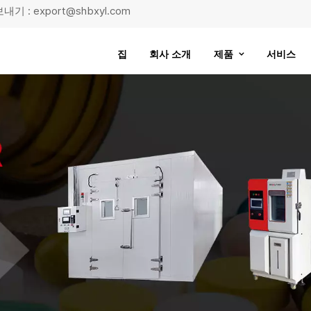
기 : export@shbxyl.com
집
회사 소개
제품
서비스