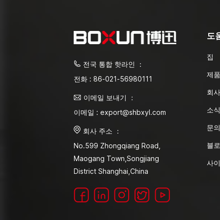
도
집
전국 통합 핫라인 ：
제
전화 : 86-021-56980111
회사
이메일 보내기 ：
소
이메일 : export@shbxyl.com
문
회사 주소 ：
블
No.599 Zhongqiang Road,
Maogang Town,Songjiang
사
District Shanghai,China