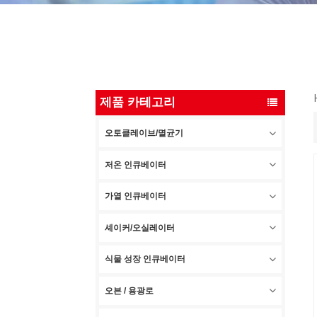
제품 카테고리
오토클레이브/멸균기
저온 인큐베이터
가열 인큐베이터
셰이커/오실레이터
식물 성장 인큐베이터
오븐 / 용광로