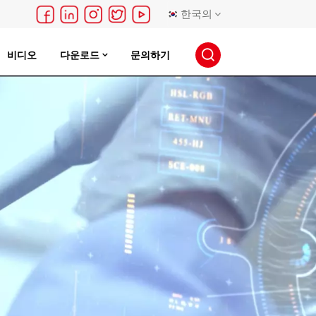
한국의
비디오
다운로드
문의하기
English
français
Deutsch
русский
español
português
日本語
한국의