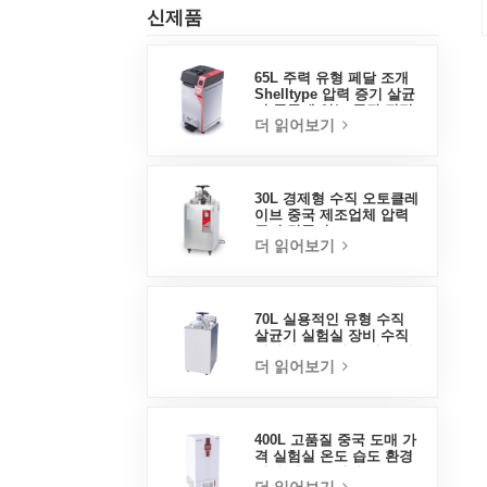
신제품
65L 주력 유형 페달 조개
Shelltype 압력 증기 살균
기 중국에 있는 공장 직접
더 읽어보기
판매 공장
30L 경제형 수직 오토클레
이브 중국 제조업체 압력
증기 멸균기
더 읽어보기
70L 실용적인 유형 수직
살균기 실험실 장비 수직
디자인 고온 및 고압 증기
더 읽어보기
살균기
400L 고품질 중국 도매 가
격 실험실 온도 습도 환경
안정 테스트 챔버