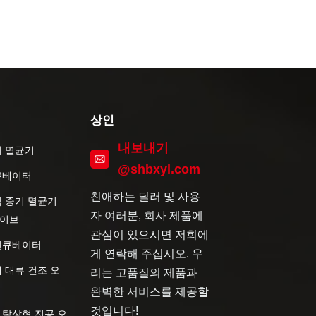
상인
내보내기
기 멸균기
@shbxyl.com
큐베이터
친애하는 딜러 및 사용
직 증기 멸균기
자 여러분, 회사 제품에
이브
관심이 있으시면 저희에
인큐베이터
게 연락해 주십시오. 우
 대류 건조 오
리는 고품질의 제품과
완벽한 서비스를 제공할
것입니다!
 탁상형 진공 오