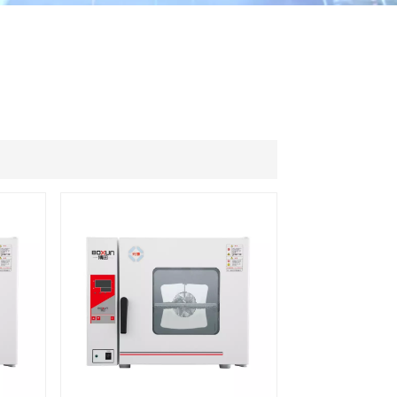
ไทย
中文