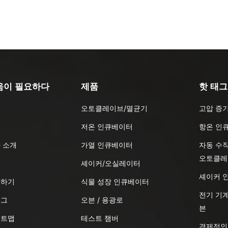
움이 필요하다
제품
핫 태그
오토클레이브/멸균기
고압 증
품
저온 인큐베이터
항온 인
 소개
가열 인큐베이터
자동 수
오토클레
식
셰이커/오실레이터
셰이커 
의하기
식물 성장 인큐베이터
전기 기계
로그
오븐 / 용광로
븐
이트맵
테스트 챔버
경제적인