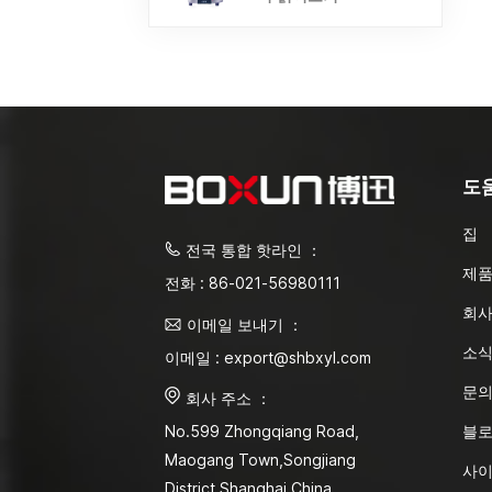
도
집
전국 통합 핫라인 ：
제
전화 : 86-021-56980111
회사
이메일 보내기 ：
소
이메일 : export@shbxyl.com
문
회사 주소 ：
블
No.599 Zhongqiang Road,
Maogang Town,Songjiang
사
District Shanghai,China