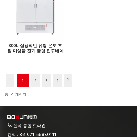
800L 실용적인 유형 온도 조
절 미생물 전기 금형 인큐베이
터 공장 직접 판매 실험실 공
급
1
2
3
4
총
4
페이지
전국 통합 핫라인 ：
전화 : 86-021-56980111