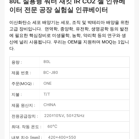
80L 실용형 워터 재킷 IR CO2 셀 인큐베
이터 전문 공장 실험실 인큐베이터
이산화탄소 세포 배양기는 세포, 조직 및 박테리아 배양을 위한 
고급 장비입니다.
  면역학, 종양학, 유전학, 생명공학 등의 발전
에 필요한 핵심장비로 미생물학, 농학, 약리학 등의 연구와 생
산에 널리 사용됩니다.
우리는 OEM을 지원하며 MOQ는 1입니
다.
80L
용량 :
BC-J80
제품 번호 :
ONE
주문(MOQ) :
T/T
지불 :
CHINA
제품 원산지 :
220±10%V, 50±2%Hz
전원공급장치 :
60℃
최대. 작동 온도 :
420×400×550
내부 치수 [mm] :