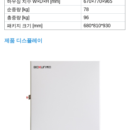
하우징 치수 W×D×H [mm]
670×770×965
순중량 [kg]
78
총중량 [kg]
96
패키지 크기 [mm]
680*810*930
제품 디스플레이