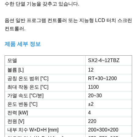
수한 단열 기능을 갖추고 있습니다.
옵션 일반 프로그램 컨트롤러 또는 지능형 LCD 터치 스크린
컨트롤러.
제품 세부 정보
모델
SX
2
-4~12TBZ
볼륨 [L]
12
공칭 온도 범위 [°C]
RT+30~1200
최대 작동 온도 [°C]
1100
가열 속도 [°C/분]
20~30
온도 변동 [°C]
±2
전력 [kW]
4
전원 [V]
220
내부 치수 W×D×H [mm]
200×300×200