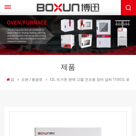
제품
집
오븐 / 용광로
12L 뜨거운 판매 고열 건조용 장비 섭씨 1100도 로